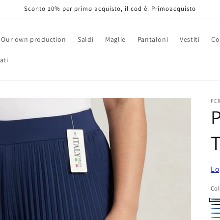
Sconto 10% per primo acquisto, il cod è: Primoacquisto
Our own production
Saldi
Maglie
Pantaloni
Vestiti
Co
ati
PE
P
T
Lo
Col
BL
Ne
bl
ve