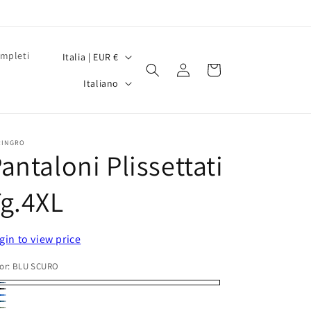
P
mpleti
Italia | EUR €
Accedi
Carrello
a
L
Italiano
e
i
s
n
e
g
RINGRO
antaloni Plissettati
/
u
A
a
g.4XL
r
e
gin to view price
a
g
or:
BLU SCURO
e
U
ro
u
rde