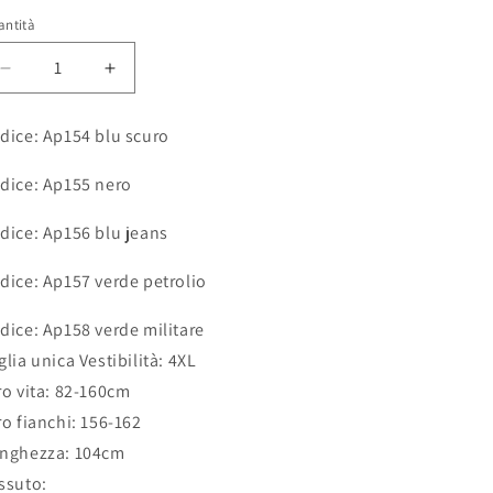
o
URO
rde
ans
antità
g
trolio
litare
r
Diminuisci
Aumenta
a
quantità
quantità
per
per
f
dice: Ap154 blu scuro
Pantaloni
Pantaloni
i
Plissettati
Plissettati
dice: Ap155 nero
Tg.4XL
Tg.4XL
c
dice: Ap156 blu jeans
a
dice: Ap157 verde petrolio
dice: Ap158 verde militare
glia unica Vestibilità: 4XL
ro vita: 82-160cm
ro fianchi: 156-162
nghezza: 104cm
ssuto: